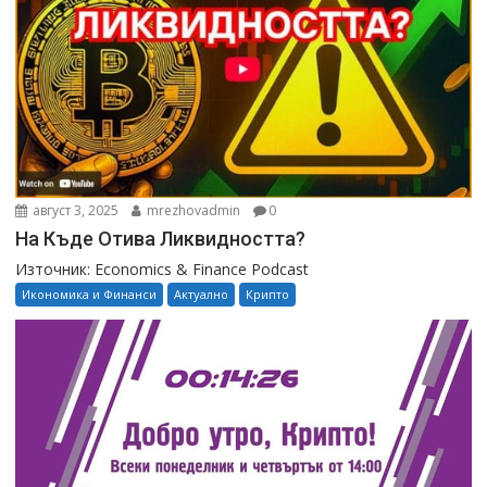
август 3, 2025
mrezhovadmin
0
На Къде Отива Ликвидността?
Източник: Economics & Finance Podcast
Икономика и Финанси
Актуално
Крипто