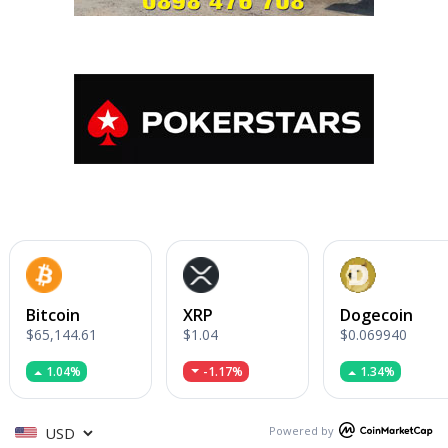
Bitcoin
XRP
Dogecoin
$65,144.61
$1.04
$0.069940
1.04%
-1.17%
1.34%
Powered by