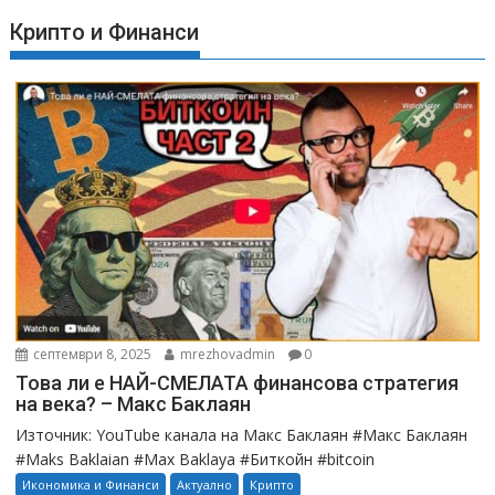
Крипто и Финанси
септември 8, 2025
mrezhovadmin
0
Това ли е НАЙ-СМЕЛАТА финансова стратегия
на века? – Макс Баклаян
Източник: YouTube канала на Макс Баклаян #Макс Баклаян
#Maks Baklaian #Max Baklaya #Биткойн #bitcoin
Икономика и Финанси
Актуално
Крипто