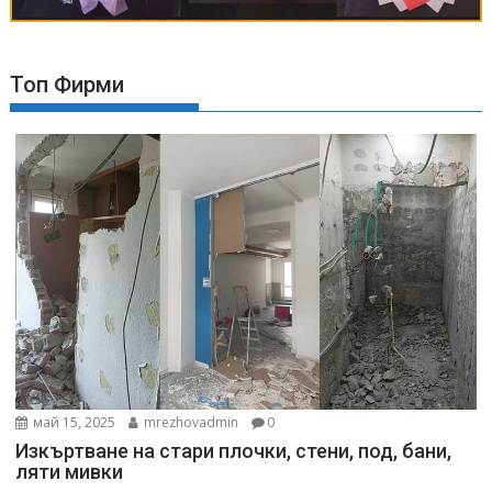
Топ Фирми
май 15, 2025
mrezhovadmin
0
Изкъртване на стари плочки, стени, под, бани,
ляти мивки