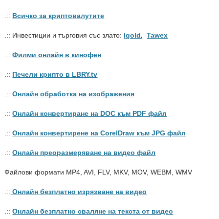
.::
Всичко за криптовалутите
.:: Инвестиции и търговия със злато:
Igold
,
Tawex
.::
Филми онлайн в кинофен
.::
Печели крипто в LBRY.tv
.::
Онлайн обработка на изображения
.::
Онлайн конвертиране на DOC към PDF файл
.::
Онлайн конвертирене на CorelDraw към JPG файл
.::
Онлайн преоразмеряване на видео файл
Файлови формати MP4, AVI, FLV, MKV, MOV, WEBM, WMV
.::
Онлайн безплатно изрязване на видео
.::
Онлайн безплатно сваляне на текста от видео