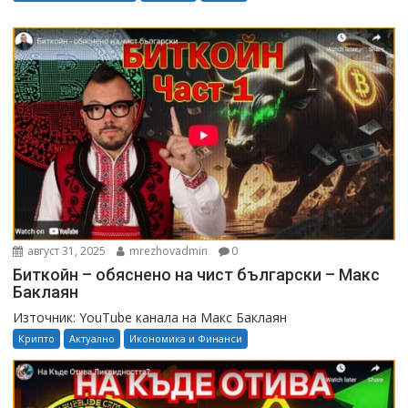
август 31, 2025
mrezhovadmin
0
Биткойн – обяснено на чист български – Макс
Баклаян
Източник: YouTube канала на Макс Баклаян
Крипто
Актуално
Икономика и Финанси