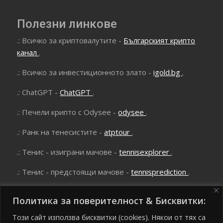
Полезни линкове
.: Всичко за криптовалутите -
Българският крипто
канал
.
.: Всичко за инвестиционното злато -
igold.bg
.
.: ChatGPT -
ChatGPT
.
.: Печели крипто с Odysee -
odysee
.
.: Ранк на тенесистите -
atptour
.
.: Тенис - изиграни мачове -
tennisexplorer
.
.: Тенис - предстоящи мачове -
tennisprediction
.
Политика за поверителност & Бисквитки:
Този сайт използва бисквитки (cookies). Някои от тях са