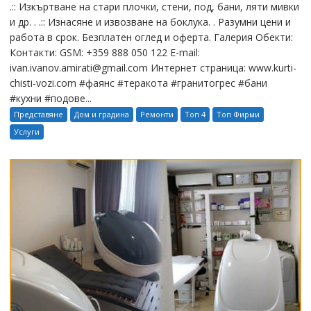
.:: Изкъртване на стари плочки, стени, под, бани, ляти мивки
и др. . .:: Изнасяне и извозване на боклука. . Разумни цени и
работа в срок. Безплатен оглед и оферта. Галерия Обекти:
Контакти: GSM: +359 888 050 122 E-mail:
ivan.ivanov.amirati@gmail.com Интернет страница: www.kurti-
chisti-vozi.com #фаянс #теракота #гранитогрес #бани
#кухни #подове...
Представяне
Дом и градина
Ремонти
Топ 4
Топ Фирми
Услуги