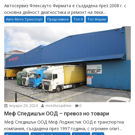
Автосервиз Флексауто Фирмата е създадена през 2008 г. с
основна дейност диагностика и ремонт на леки...
Авто-Мото-Транспорт
Представяне
Топ 4
Топ Фирми
януари 29, 2024
mrezhovadmin
0
Меф Спедишън ООД – превоз но товари
Меф Спедишън ООД Меф Лоджистик ООД е транспортна
компания, създадена през 1997 година, с огромен опит...