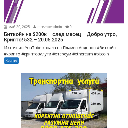
май 20, 2025
mrezhovadmin
0
Биткойн на $200к – след месец – Добро утро,
Крипто! 532 – 20.05.2025
Източник: YouTube канала на Пламен Андонов #биткойн
#крипто #криптовалути #етереум #ethereum #bitcoin
Крипто