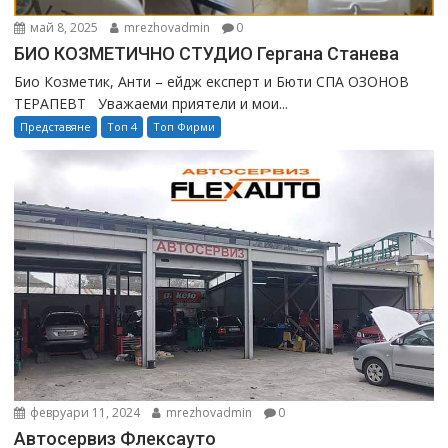
май 8, 2025
mrezhovadmin
0
БИО КОЗМЕТИЧНО СТУДИО Гергана Станева
Био Козметик, Анти – ейдж експерт и Бюти СПА ОЗОНОВ
ТЕРАПЕВТ Уважаеми приятели и мои...
Представяне
Топ 4
Топ Фирми
февруари 11, 2024
mrezhovadmin
0
Автосервиз Флексауто