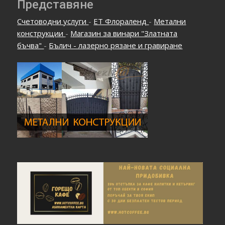
Представяне
Счетоводни услуги
-
ЕТ Флораленд
-
Метални
конструкции
-
Магазин за винари "Златната
бъчва"
-
Бълич - лазерно рязане и гравиране